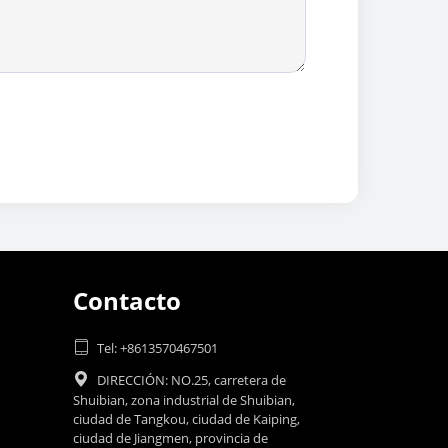
Contacto

Tel: +8613570467501

DIRECCIÓN: NO.25, carretera de
Shuibian, zona industrial de Shuibian,
ciudad de Tangkou, ciudad de Kaiping,
ciudad de Jiangmen, provincia de