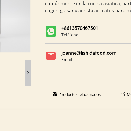
comúnmente en la cocina asiática, part
coger, guisar y acristalar platos para 
+8613570467501
Teléfono
joanne@lishidafood.com
Email


Productos relacionados

Me