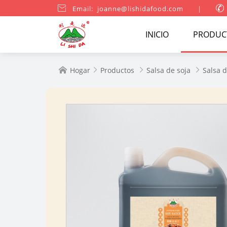

Email: joanne@lishidafood.com
|

INICIO
PRODUC
Hogar
Productos
Salsa de soja
Salsa d



