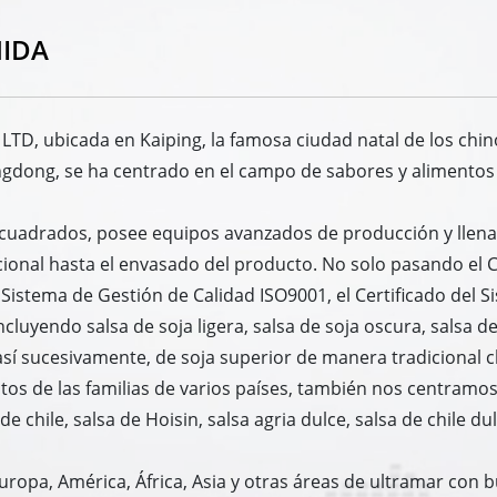
HIDA
 LTD, ubicada en Kaiping, la famosa ciudad natal de los chin
angdong, se ha centrado en el campo de sabores y alimento
s cuadrados, posee equipos avanzados de producción y lle
cional hasta el envasado del producto. No solo pasando el C
 Sistema de Gestión de Calidad ISO9001, el Certificado del 
cluyendo salsa de soja ligera, salsa de soja oscura, salsa de
 así sucesivamente, de soja superior de manera tradicional c
sitos de las familias de varios países, también nos centramo
de chile, salsa de Hoisin, salsa agria dulce, salsa de chile dul
ropa, América, África, Asia y otras áreas de ultramar co