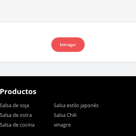
Entregar
Productos
Salsa de soja
Salsa estilo japonés
Salsa de ostra
Salsa Chili
Salsa de cocina
vinagre