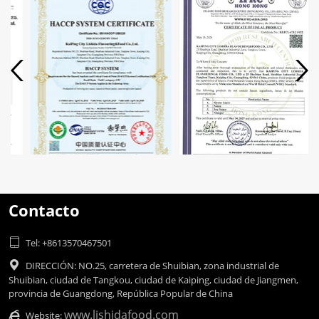
Contacto

Tel: +8613570467501

DIRECCIÓN: NO.25, carretera de Shuibian, zona industrial de
Shuibian, ciudad de Tangkou, ciudad de Kaiping, ciudad de Jiangmen,
provincia de Guangdong, República Popular de China
www.lishidafood.com

Website: