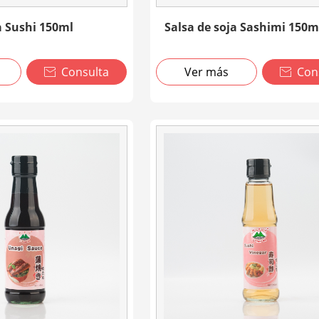
a Sushi 150ml
Salsa de soja Sashimi 150m
Consulta
Ver más
Con

