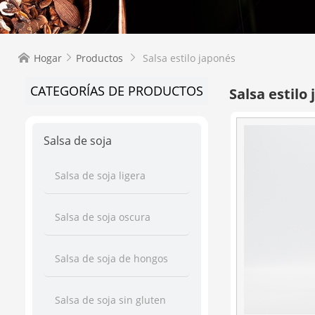
Hogar
Productos
Salsa estilo japonés



CATEGORÍAS DE PRODUCTOS
Salsa estilo
Salsa de soja
Salsa de soja ligera
Salsa de soja oscura
Salsa de soja de hongos
Salsa de soja sin gluten