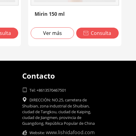
Mirin 150 ml
sulta
Ver más
Consulta

Contacto

Tel: +8613570467501

DIRECCIÓN: NO.25, carretera de
Shuibian, zona industrial de Shuibian,
ciudad de Tangkou, ciudad de Kaiping,
ciudad de Jiangmen, provincia de
Guangdong, República Popular de China
www.lishidafood.com

Website: