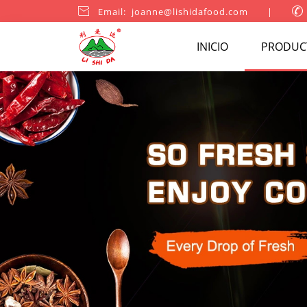

Email: joanne@lishidafood.com
|

INICIO
PRODUC