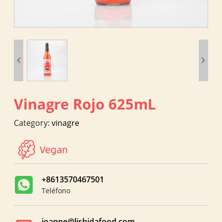


Vinagre Rojo 625mL
Category:
vinagre
+8613570467501
Teléfono
joanne@lishidafood.com