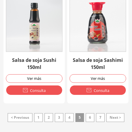
Salsa de soja Sushi
Salsa de soja Sashimi
150ml
150ml
Ver más
Ver más

Consulta

Consulta
< Previous
1
2
3
4
5
6
7
Next >