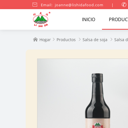

Email: joanne@lishidafood.com
|

INICIO
PRODUC
Hogar
Productos
Salsa de soja
Salsa d



