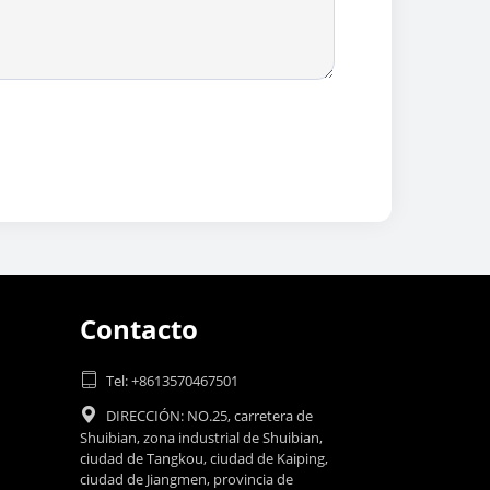
Contacto

Tel: +8613570467501

DIRECCIÓN: NO.25, carretera de
Shuibian, zona industrial de Shuibian,
ciudad de Tangkou, ciudad de Kaiping,
ciudad de Jiangmen, provincia de