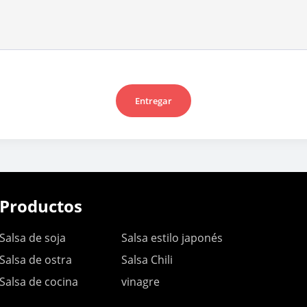
Entregar
Productos
Salsa de soja
Salsa estilo japonés
Salsa de ostra
Salsa Chili
Salsa de cocina
vinagre