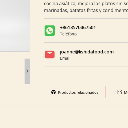
cocina asiática, mejora los platos sin 
marinadas, patatas fritas y condimento
+8613570467501
Teléfono
joanne@lishidafood.com
Email


Productos relacionados

Me