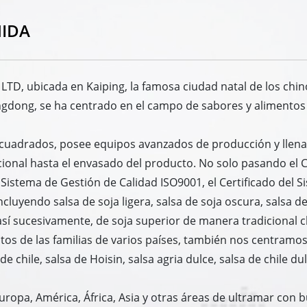
HIDA
 LTD, ubicada en Kaiping, la famosa ciudad natal de los chin
angdong, se ha centrado en el campo de sabores y alimento
s cuadrados, posee equipos avanzados de producción y lle
cional hasta el envasado del producto. No solo pasando el C
 Sistema de Gestión de Calidad ISO9001, el Certificado del 
cluyendo salsa de soja ligera, salsa de soja oscura, salsa de
 así sucesivamente, de soja superior de manera tradicional c
sitos de las familias de varios países, también nos centramo
de chile, salsa de Hoisin, salsa agria dulce, salsa de chile dul
ropa, América, África, Asia y otras áreas de ultramar co