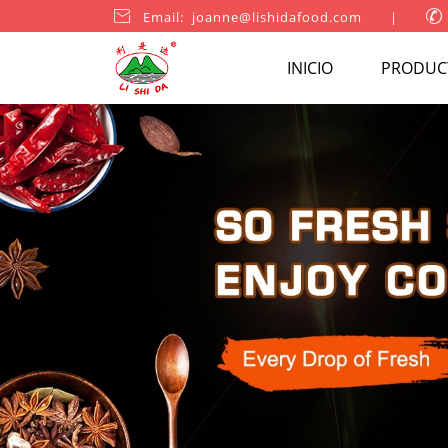

Email: joanne@lishidafood.com
|

INICIO
PRODUC