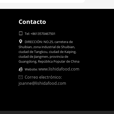
Contacto

Tel: +8613570467501

DIRECCIÓN: NO.25, carretera de
Shuibian, zona industrial de Shuibian,
ciudad de Tangkou, ciudad de Kaiping,
ciudad de Jiangmen, provincia de
Guangdong, República Popular de China
www.lishidafood.com

Website:
Correo electrónico:

joanne@lishidafood.com