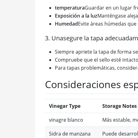
temperatura
Guardar en un lugar fre
Exposición a la luz
Manténgase alejad
Humedad
Evite áreas húmedas que
3. Unasegure la tapa adecuada
Siempre apriete la tapa de forma s
Compruebe que el sello esté intact
Para tapas problemáticas, considera
Consideraciones esp
Vinegar Type
Storage Notes
vinagre blanco
Más estable, m
Sidra de manzana
Puede desarrol