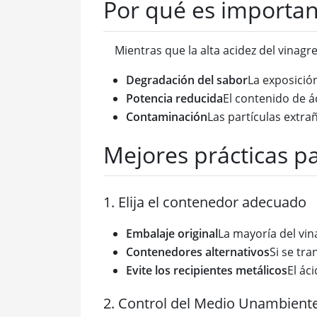
Por qué es importa
Mientras que la alta acidez del vina
Degradación del sabor
La exposición
Potencia reducida
El contenido de á
Contaminación
Las partículas extra
Mejores prácticas p
1. Elija el contenedor adecuado
Embalaje original
La mayoría del vina
Contenedores alternativos
Si se tra
Evite los recipientes metálicos
El ác
2. Control del Medio Unambient