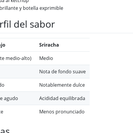
da al ketchup
 brillante y botella exprimible
fil del sabor
ajo
Sriracha
te medio-alto)
Medio
Nota de fondo suave
do
Notablemente dulce
re agudo
Acididad equilibrada
te
Menos pronunciado
ias