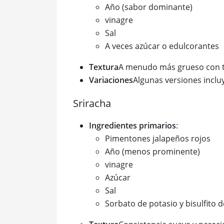
Año (sabor dominante)
vinagre
Sal
A veces azúcar o edulcorantes
Textura
A menudo más grueso con tr
Variaciones
Algunas versiones inclu
Sriracha
Ingredientes primarios
:
Pimentones jalapeños rojos
Año (menos prominente)
vinagre
Azúcar
Sal
Sorbato de potasio y bisulfito