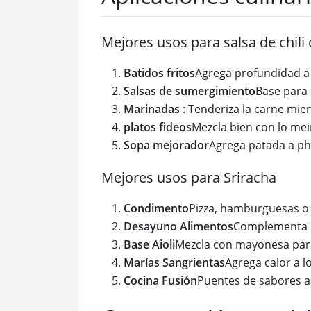
Mejores usos para salsa de chili 
Batidos fritos
Agrega profundidad a l
Salsas de sumergimiento
Base para 
Marinadas
: Tenderiza la carne mie
platos fideos
Mezcla bien con lo mei
Sopa mejorador
Agrega patada a p
Mejores usos para Sriracha
Condimento
Pizza, hamburguesas o 
Desayuno Alimentos
Complementa l
Base Aioli
Mezcla con mayonesa par
Marías Sangrientas
Agrega calor a l
Cocina Fusión
Puentes de sabores as