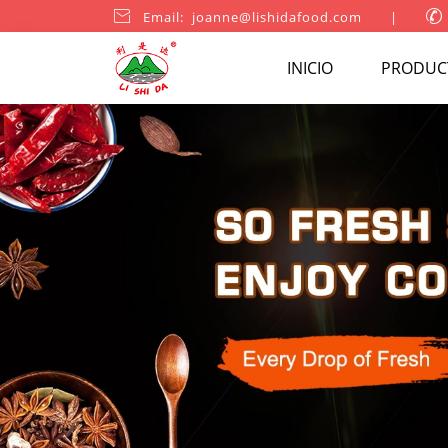

Email: joanne@lishidafood.com
|

INICIO
PRODUC