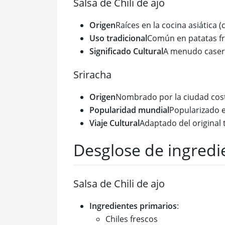
Salsa de Chili de ajo
Origen
Raíces en la cocina asiática (
Uso tradicional
Común en patatas fri
Significado Cultural
A menudo casero
Sriracha
Origen
Nombrado por la ciudad cost
Popularidad mundial
Popularizado 
Viaje Cultural
Adaptado del original 
Desglose de ingredi
Salsa de Chili de ajo
Ingredientes primarios
:
Chiles frescos