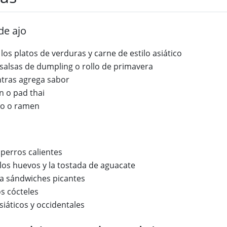
de ajo
os platos de verduras y carne de estilo asiático
salsas de dumpling o rollo de primavera
ntras agrega sabor
n o pad thai
ho o ramen
perros calientes
os huevos y la tostada de aguacate
a sándwiches picantes
os cócteles
iáticos y occidentales