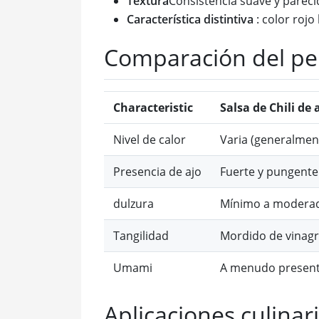
Textura
Consistencia suave y pareci
Característica distintiva
: color rojo
Comparación del per
Characteristic
Salsa de Chili de 
Nivel de calor
Varia (generalmen
Presencia de ajo
Fuerte y pungente
dulzura
Mínimo a modera
Tangilidad
Mordido de vinag
Umami
A menudo presen
Aplicaciones culinar