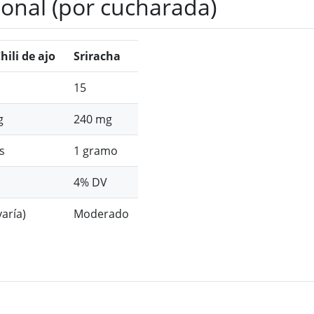
onal (por cucharada)
hili de ajo
Sriracha
15
g
240 mg
s
1 gramo
4% DV
varía)
Moderado